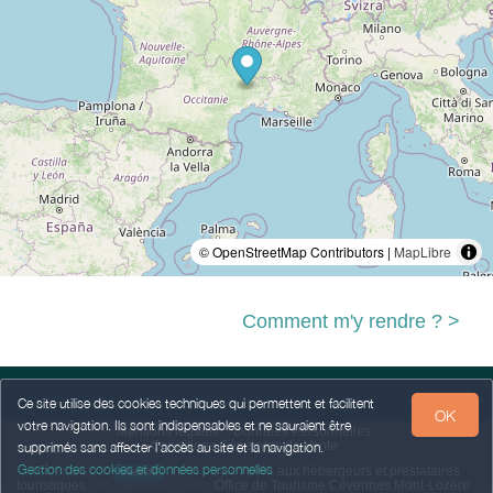
© OpenStreetMap Contributors |
MapLibre
Comment m'y rendre ? >
Ce site utilise des cookies techniques qui permettent et facilitent
OK
votre navigation. Ils sont indispensables et ne sauraient être
Mentions légales
Données Personnelles
Conditions Générales de Vente
supprimés sans affecter l’accès au site et la navigation.
Gestion des cookies et données personnelles
Propulsé par
,
services destinés
aux hébergeurs et prestataires
weebnb
touristiques
,
en partenariat avec
Office de Tourisme Cévennes Mont-Lozère
.