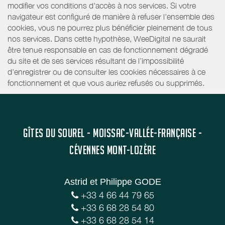
modifier vos conditions d'accès à nos services. Si votre
navigateur est configuré de manière à refuser l'ensemble des
cookies, vous ne pourrez plus bénéficier pleinement de tous
nos services. Dans cette hypothèse, WeeDigital ne saurait
être tenue responsable en cas de fonctionnement dégradé
du site et de ses services résultant de l’impossibilité
d’enregistrer ou de consulter les cookies nécessaires à ce
fonctionnement et que vous auriez refusés ou supprimés.
GÎTES DU SOUREL - MOISSAC-VALLÉE-FRANÇAISE -
CÉVENNES MONT-LOZÈRE
Astrid et Philippe GODE
+33 4 66 44 79 65
+33 6 68 28 54 80
+33 6 68 28 54 14