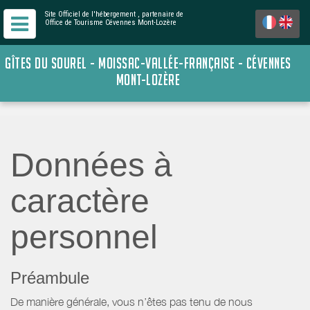
Site Officiel de l'hébergement
, partenaire de
Office de Tourisme Cévennes Mont-Lozère
GÎTES DU SOUREL - MOISSAC-VALLÉE-FRANÇAISE - CÉVENNES
MONT-LOZÈRE
Données à
caractère
personnel
Préambule
De manière générale, vous n’êtes pas tenu de nous