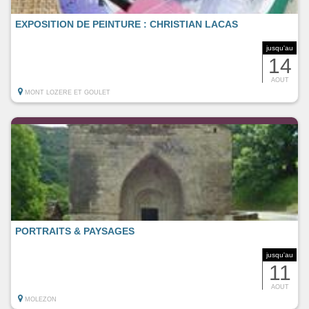
EXPOSITION DE PEINTURE : CHRISTIAN LACAS
jusqu'au
14
AOUT
MONT LOZERE ET GOULET
PORTRAITS & PAYSAGES
jusqu'au
11
AOUT
MOLEZON