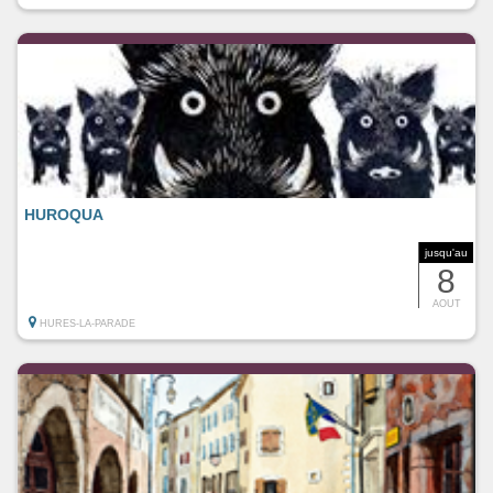
HUROQUA
jusqu'au
8
AOUT
HURES-LA-PARADE