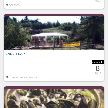
AOUT
ROUSSES
BALL-TRAP
à partir du
8
AOUT
MONT LOZÈRE ET GOULET