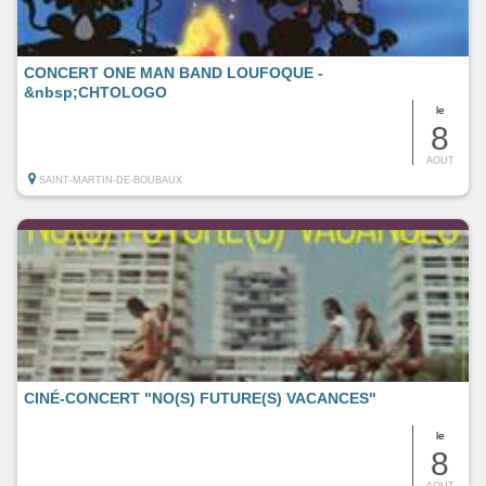
CONCERT ONE MAN BAND LOUFOQUE -
&nbsp;CHTOLOGO
le
8
AOUT
SAINT-MARTIN-DE-BOUBAUX
CINÉ-CONCERT "NO(S) FUTURE(S) VACANCES"
le
8
AOUT