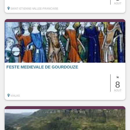
AOUT
SAINT-ETIENNE-VALLEE-FRANCAISE
FESTE MEDIEVALE DE GOURDOUZE
le
8
AOUT
VIALAS