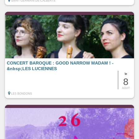
SAINT-GERMAIN-DE-CALBERTE
CONCERT BAROQUE : GOOD NARROW MADAM ! -
&nbsp;LES LUCIENNES
le
8
AOUT
LES BONDONS