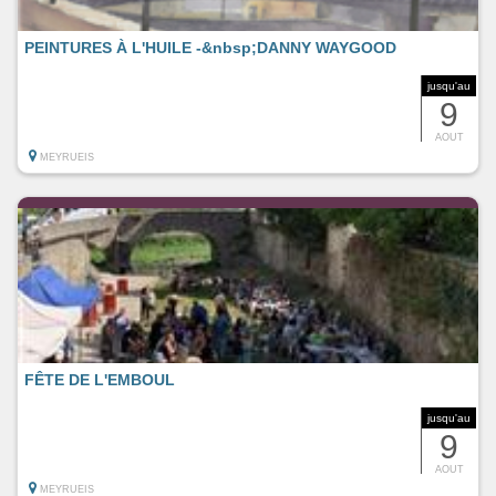
PEINTURES À L'HUILE -&nbsp;DANNY WAYGOOD
jusqu'au
9
AOUT
MEYRUEIS
FÊTE DE L'EMBOUL
jusqu'au
9
AOUT
MEYRUEIS