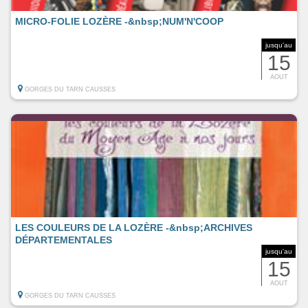
MICRO-FOLIE LOZÈRE -&nbsp;NUM'N'COOP
jusqu'au
15
AOUT
GORGES DU TARN CAUSSES
LES COULEURS DE LA LOZÈRE -&nbsp;ARCHIVES
DÉPARTEMENTALES
jusqu'au
15
AOUT
GORGES DU TARN CAUSSES