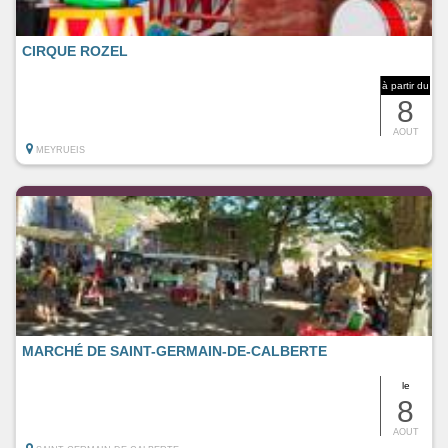
CIRQUE ROZEL
à partir du
8
AOUT
MEYRUEIS
MARCHÉ DE SAINT-GERMAIN-DE-CALBERTE
le
8
AOUT