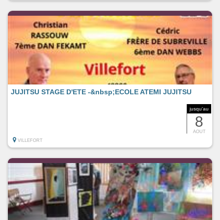
JUJITSU STAGE D'ETE -&nbsp;ECOLE ATEMI JUJITSU
jusqu'au
8
AOUT
VILLEFORT