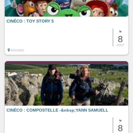
CINÉCO : TOY STORY 5
le
8
AOUT
ROUSSES
CINÉCO : COMPOSTELLE -&nbsp;YANN SAMUELL
le
8