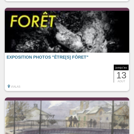
EXPOSITION PHOTOS "ÊTRE[S] FÔRET"
jusqu'au
13
AOUT
VIALAS