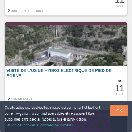
AOUT
MONT LOZERE ET GOULET
VISITE DE L'USINE HYDRO-ÉLECTRIQUE DE PIED DE
BORNE
le
11
AOUT
PIED-DE-BORNE
Ce site utilise des cookies techniques qui permettent et facilitent
OK
votre navigation. Ils sont indispensables et ne sauraient être
supprimés sans affecter l’accès au site et la navigation.
Gestion des cookies et données personnelles