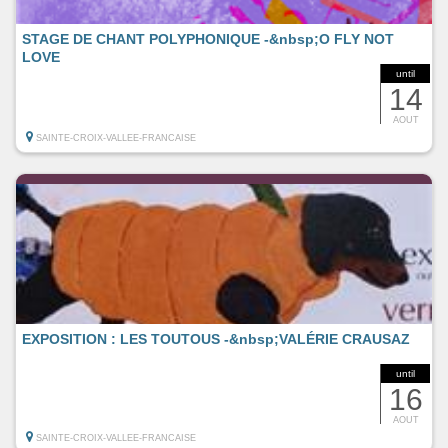
STAGE DE CHANT POLYPHONIQUE -&nbsp;O FLY NOT
LOVE
until
14
AOUT
SAINTE-CROIX-VALLEE-FRANCAISE
EXPOSITION : LES TOUTOUS -&nbsp;VALÉRIE CRAUSAZ
until
16
AOUT
SAINTE-CROIX-VALLEE-FRANCAISE