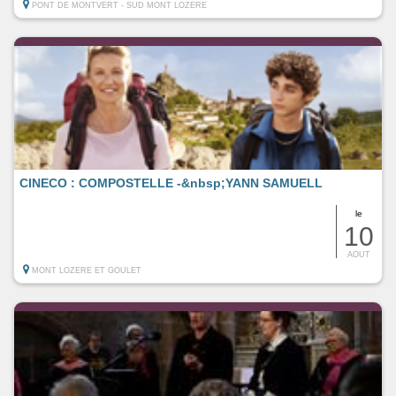
PONT DE MONTVERT - SUD MONT LOZERE
CINECO : COMPOSTELLE -&nbsp;YANN SAMUELL
le
10
AOUT
MONT LOZERE ET GOULET