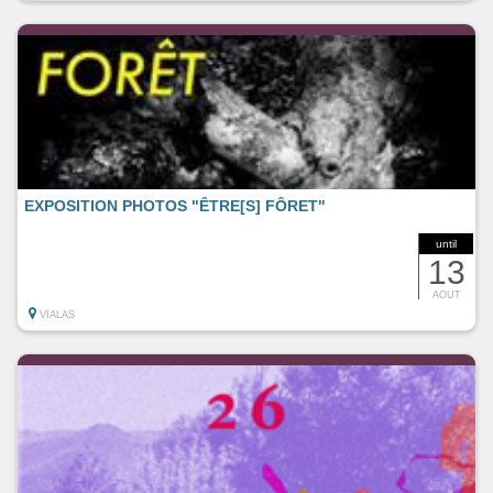
EXPOSITION PHOTOS "ÊTRE[S] FÔRET"
until
13
AOUT
VIALAS