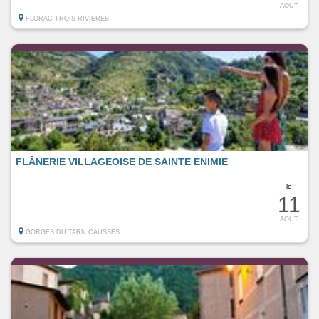
AOUT
FLORAC TROIS RIVIERES
FLÂNERIE VILLAGEOISE DE SAINTE ENIMIE
le
11
AOUT
GORGES DU TARN CAUSSES