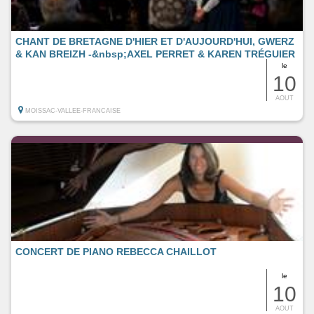
CHANT DE BRETAGNE D'HIER ET D'AUJOURD'HUI, GWERZ
& KAN BREIZH -&nbsp;AXEL PERRET & KAREN TRÉGUIER
le
10
AOUT
MOISSAC-VALLEE-FRANCAISE
CONCERT DE PIANO REBECCA CHAILLOT
le
10
AOUT