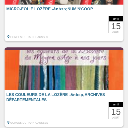
MICRO-FOLIE LOZÈRE -&nbsp;NUM'N'COOP
until
15
AOUT
GORGES DU TARN CAUSSES
LES COULEURS DE LA LOZÈRE -&nbsp;ARCHIVES
DÉPARTEMENTALES
until
15
AOUT
GORGES DU TARN CAUSSES