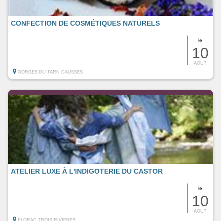
CONFECTION DE COSMÉTIQUES NATURELS
le
10
AOUT
GORGES DU TARN CAUSSES
ATELIER LUXE À L'INDIGOTERIE DU CASTOR
le
10
AOUT
FLORAC TROIS RIVIERES