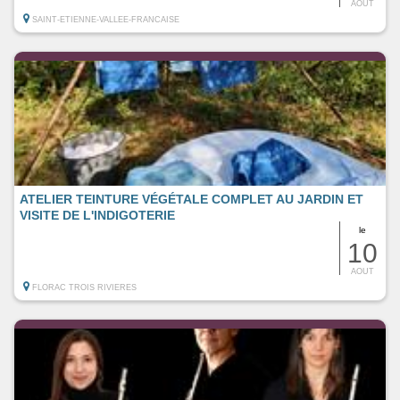
AOUT
SAINT-ETIENNE-VALLEE-FRANCAISE
ATELIER TEINTURE VÉGÉTALE COMPLET AU JARDIN ET
VISITE DE L'INDIGOTERIE
le
10
AOUT
FLORAC TROIS RIVIERES