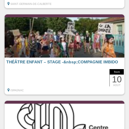
SAINT-GERMAIN-DE-CALBERTE
THÉÂTRE ENFANT – STAGE -&nbsp;COMPAGNIE IMBIDO
from
10
AOUT
ISPAGNAC